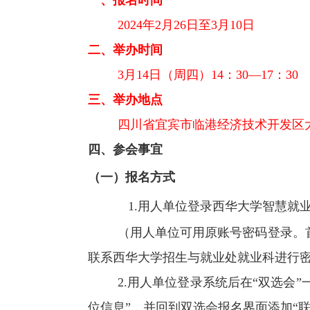
2024
年
2
月
26
日至
3
月
10
日
二、举办时间
3
月
14
日（周四）
14
：
30
—
17
：
30
三、举办地点
四川省宜宾市临港经济技术开发区
四、参会事宜
（一）报名方式
1.
用人单位登录西华大学智慧就
（用人单位可用原账号密码登录。
联系西华大学招生与就业处就业科进行
2.
用人单位登录系统后在“双选会”
位信息”，并回到双选会报名界面添加“联