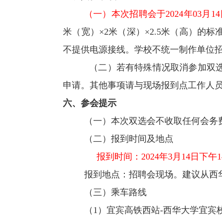
（一）本次招聘会于
2024
年
03
月
14
米（宽）
×
2
米（深）
×
2.5
米（高）的标
不提供电源接线。学校不统一制作单位
（二）若有特殊情况取消参加双
申请。其他事项请与现场报到点工作人
六、参会提示
（一）本次双选会不收取任何会务
（二）报到时间及地点
报到时间：
2024
年
3
月
14
日下午
1
报到地点：招聘会现场。建议从西
（三）乘车路线
（
1
）宜宾高铁西站
-
西华大学宜宾