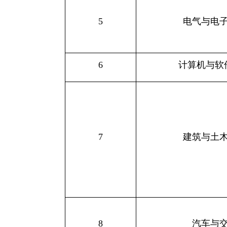
5
电气与电
6
计算机与软
7
建筑与土
8
汽车与