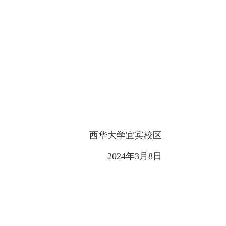
西华大学宜宾校区
2024
年
3
月
8
日