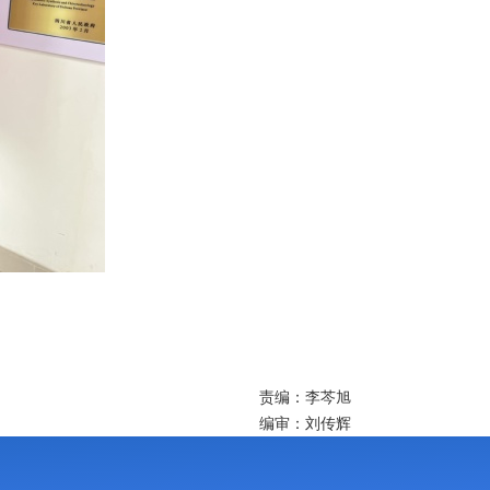
责编：李芩旭
编审：刘传辉